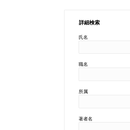
詳細検索
氏名
職名
所属
著者名