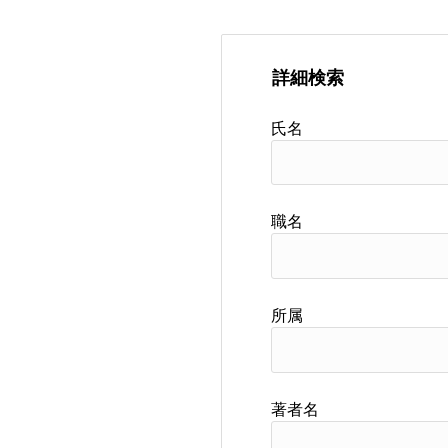
詳細検索
氏名
職名
所属
著者名