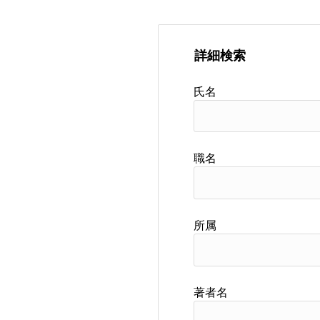
詳細検索
氏名
職名
所属
著者名