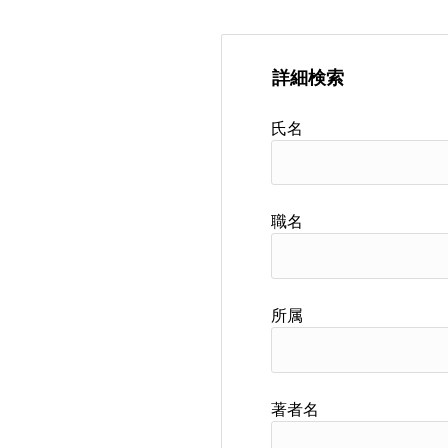
詳細検索
氏名
職名
所属
著者名