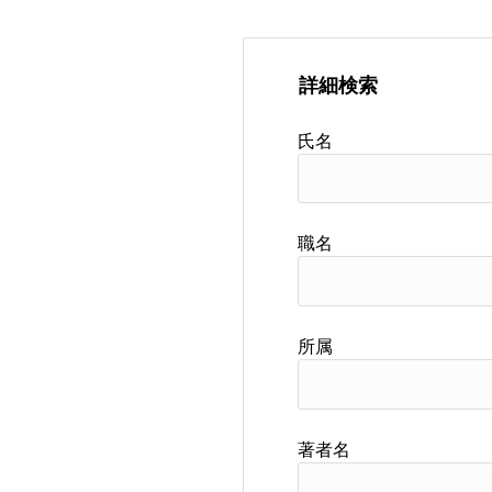
詳細検索
氏名
職名
所属
著者名