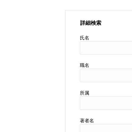
詳細検索
氏名
職名
所属
著者名