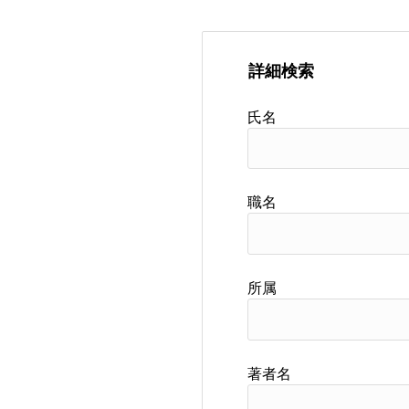
詳細検索
氏名
職名
所属
著者名