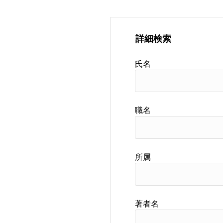
詳細検索
氏名
職名
所属
著者名