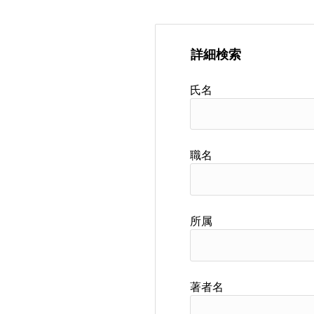
詳細検索
氏名
職名
所属
著者名