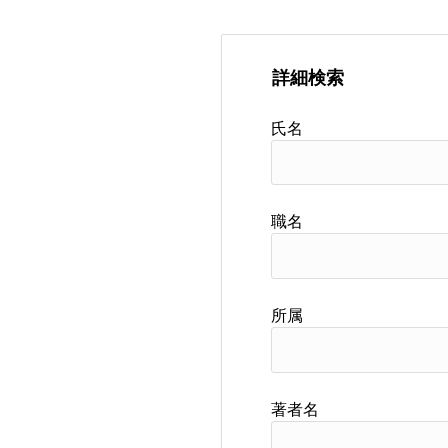
詳細検索
氏名
職名
所属
著者名