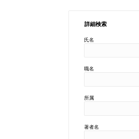
詳細検索
氏名
職名
所属
著者名