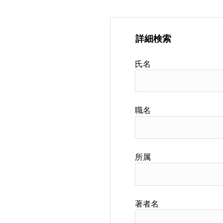
詳細検索
氏名
職名
所属
著者名