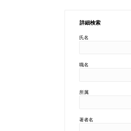
詳細検索
氏名
職名
所属
著者名