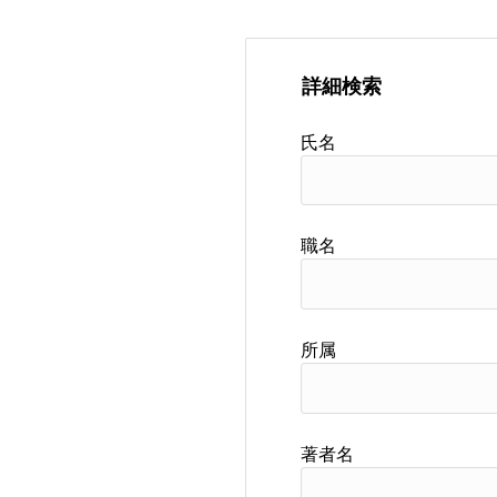
詳細検索
氏名
職名
所属
著者名