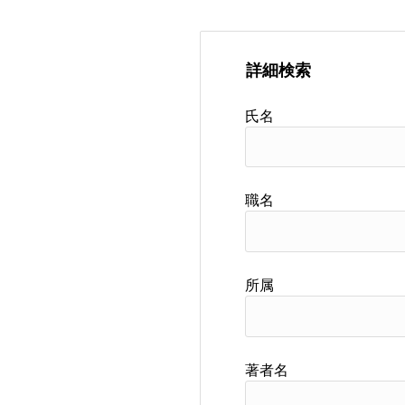
詳細検索
氏名
職名
所属
著者名