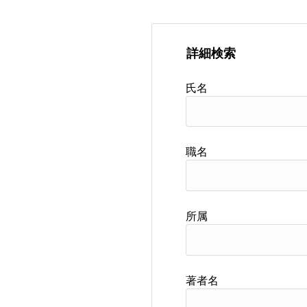
詳細検索
氏名
職名
所属
著者名