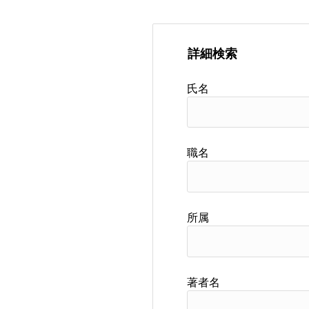
詳細検索
氏名
職名
所属
著者名