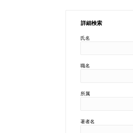
詳細検索
氏名
職名
所属
著者名