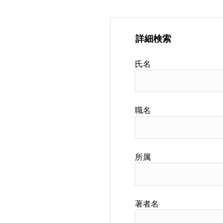
詳細検索
氏名
職名
所属
著者名