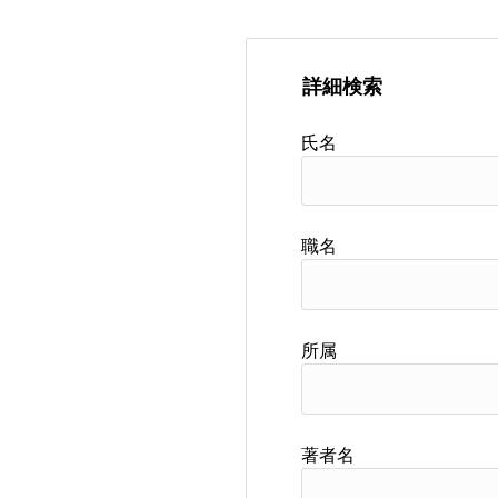
詳細検索
氏名
職名
所属
著者名