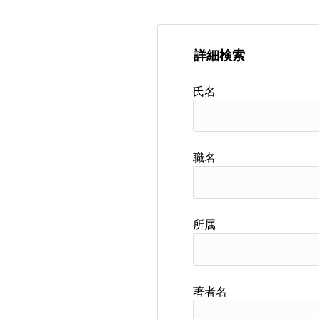
詳細検索
氏名
職名
所属
著者名