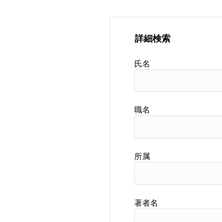
詳細検索
氏名
職名
所属
著者名