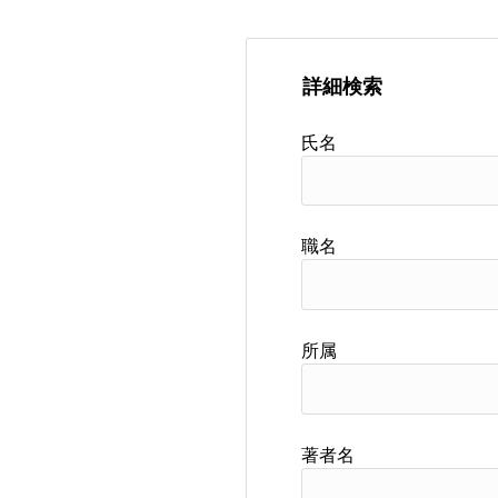
詳細検索
氏名
職名
所属
著者名