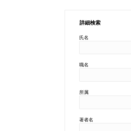
詳細検索
氏名
職名
所属
著者名